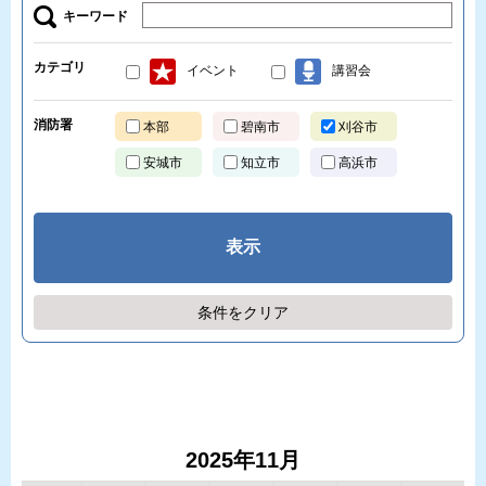
キーワード
カテゴリ
イベント
講習会
消防署
本部
碧南市
刈谷市
安城市
知立市
高浜市
条件をクリア
2025年
11月