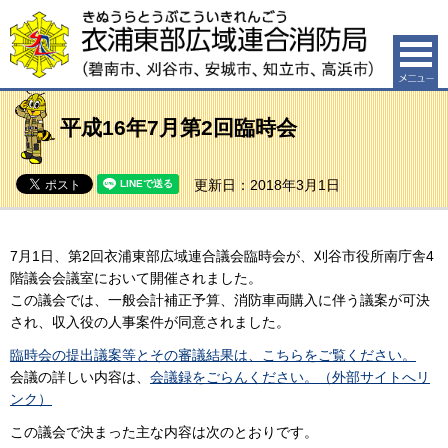
衣浦東部広域連合消防局（碧南市、刈谷市、安城市、知
立市、高浜市）
平成16年7月第2回臨時会
更新日：2018年3月1日
7月1日、第2回衣浦東部広域連合議会臨時会が、刈谷市役所南庁舎4
階議会会議室において開催されました。
この議会では、一般会計補正予算、消防車両購入に伴う議案が可決
され、収入役の人事案件が同意されました。
臨時会の提出議案等とその審議結果は、こちらをご覧ください。
会議の詳しい内容は、
会議録をごらんください。（外部サイトへリ
ンク）
この議会で決まった主な内容は次のとおりです。