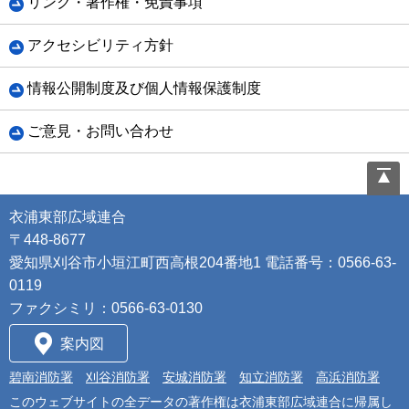
リンク・著作権・免責事項
アクセシビリティ方針
情報公開制度及び個人情報保護制度
ご意見・お問い合わせ
衣浦東部広域連合
〒448-8677
愛知県刈谷市小垣江町西高根204番地1 電話番号：0566-63-
0119
ファクシミリ：0566-63-0130
案内図
碧南消防署
刈谷消防署
安城消防署
知立消防署
高浜消防署
このウェブサイトの全データの著作権は衣浦東部広域連合に帰属し