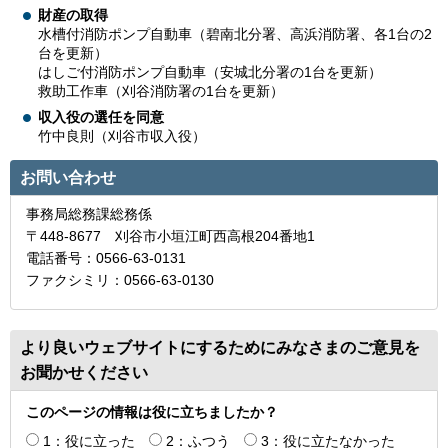
財産の取得
水槽付消防ポンプ自動車（碧南北分署、高浜消防署、各1台の2
台を更新）
はしご付消防ポンプ自動車（安城北分署の1台を更新）
救助工作車（刈谷消防署の1台を更新）
収入役の選任を同意
竹中良則（刈谷市収入役）
お問い合わせ
事務局総務課総務係
〒448-8677 刈谷市小垣江町西高根204番地1
電話番号：0566-63-0131
ファクシミリ：0566-63-0130
より良いウェブサイトにするためにみなさまのご意見を
お聞かせください
このページの情報は役に立ちましたか？
1：役に立った
2：ふつう
3：役に立たなかった