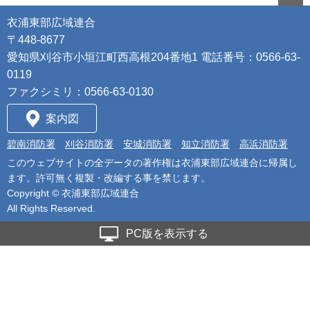
衣浦東部広域連合
〒448-8677
愛知県刈谷市小垣江町西高根204番地1 電話番号：0566-63-
0119
ファクシミリ：0566-63-0130
案内図
碧南消防署
刈谷消防署
安城消防署
知立消防署
高浜消防署
このウェブサイトの全データの著作権は衣浦東部広域連合に帰属し
ます。許可無く複製・改編する事を禁じます。
Copyright ©
衣浦東部広域連合
All Rights Reserved.
PC版を表示する