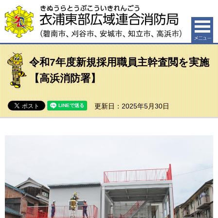
衣浦東部広域連合消防局（碧南市、刈谷市、安城市、知
立市、高浜市）
令和7年度新規採用職員主幹査閲を実施
【高浜消防署】
更新日：2025年5月30日