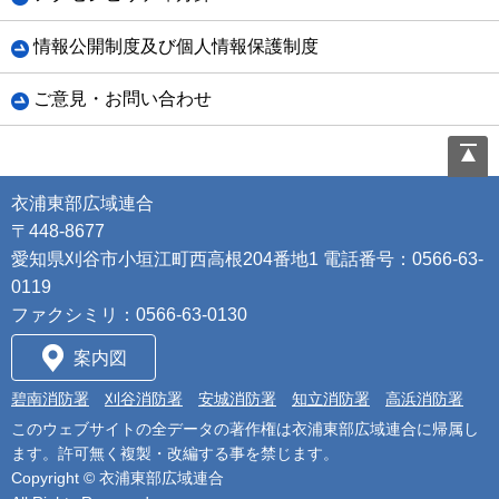
情報公開制度及び個人情報保護制度
ご意見・お問い合わせ
衣浦東部広域連合
〒448-8677
愛知県刈谷市小垣江町西高根204番地1 電話番号：0566-63-
0119
ファクシミリ：0566-63-0130
案内図
碧南消防署
刈谷消防署
安城消防署
知立消防署
高浜消防署
このウェブサイトの全データの著作権は衣浦東部広域連合に帰属し
ます。許可無く複製・改編する事を禁じます。
Copyright ©
衣浦東部広域連合