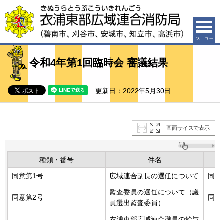
衣浦東部広域連合消防局（碧南市、刈谷市、安城市、知
立市、高浜市）
令和4年第1回臨時会 審議結果
更新日：2022年5月30日
画面サイズで表示
種類・番号
件名
同意第1号
広域連合副長の選任について
同
監査委員の選任について（議
同意第2号
同
員選出監査委員）
衣浦東部広域連合職員の給与