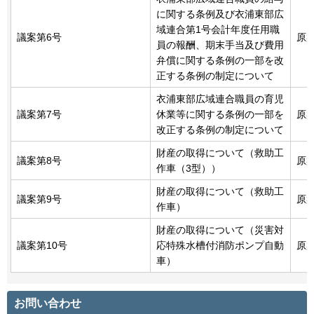
に関する条例及び衣浦東部広
域連合第1号会計年度任用職
議案第6号
原
員の報酬、期末手当及び費用
弁償に関する条例の一部を改
正する条例の制定について
衣浦東部広域連合職員の育児
議案第7号
休業等に関する条例の一部を
原
改正する条例の制定について
財産の取得について（救助工
議案第8号
原
作車（3型））
財産の取得について（救助工
議案第9号
原
作車）
財産の取得について（災害対
議案第10号
応特殊水槽付消防ポンプ自動
原
車）
お問い合わせ