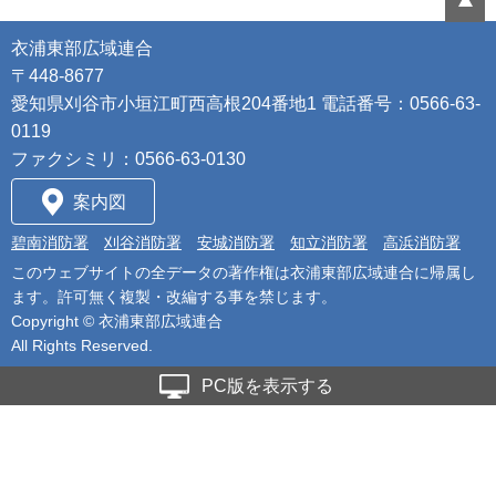
衣浦東部広域連合
〒448-8677
愛知県刈谷市小垣江町西高根204番地1 電話番号：0566-63-
0119
ファクシミリ：0566-63-0130
案内図
碧南消防署
刈谷消防署
安城消防署
知立消防署
高浜消防署
このウェブサイトの全データの著作権は衣浦東部広域連合に帰属し
ます。許可無く複製・改編する事を禁じます。
Copyright ©
衣浦東部広域連合
All Rights Reserved.
PC版を表示する