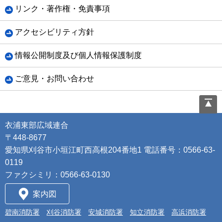
リンク・著作権・免責事項
アクセシビリティ方針
情報公開制度及び個人情報保護制度
ご意見・お問い合わせ
衣浦東部広域連合
〒448-8677
愛知県刈谷市小垣江町西高根204番地1 電話番号：0566-63-
0119
ファクシミリ：0566-63-0130
案内図
碧南消防署
刈谷消防署
安城消防署
知立消防署
高浜消防署