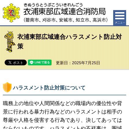
衣浦東部広域連合消防局（碧南市、刈谷市、安城市、知
立市、高浜市）
衣浦東部広域連合ハラスメント防止対
策
更新日：2025年7月25日
ハラスメント防止対策について
職務上の地位や人間関係などの職場内の優位性や背
景に行われる暴力行為などのハラスメントは相手の
尊厳や人格を侵害する行為であり、決してあっては
ならないものです。ハラスメントや不祥事は、圏域