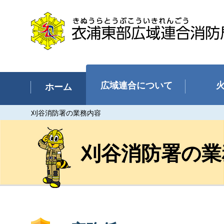
衣浦東部広域連合消防局（碧南
市、刈谷市、安城市、知立市、高
浜市）
広域連合について
ホーム
刈谷消防署の業務内容
刈谷消防署の業