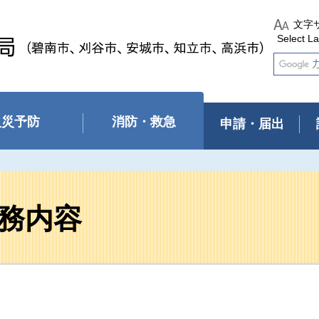
文字
Select L
火災予防
消防・救急
申請・届出
務内容