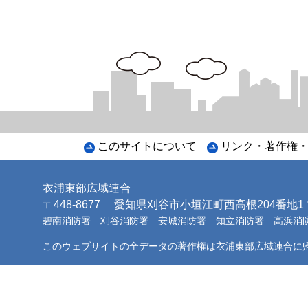
このサイトについて
リンク・著作権
衣浦東部広域連合
〒448-8677
愛知県刈谷市小垣江町西高根204番地1 電話
碧南消防署
刈谷消防署
安城消防署
知立消防署
高浜消
このウェブサイトの全データの著作権は衣浦東部広域連合に