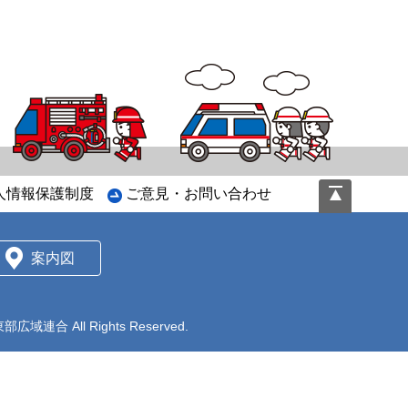
ペ
人情報保護制度
ご意見・お問い合わせ
ー
ジ
の
案内図
先
頭
へ
東部広域連合
All Rights Reserved.
戻
る