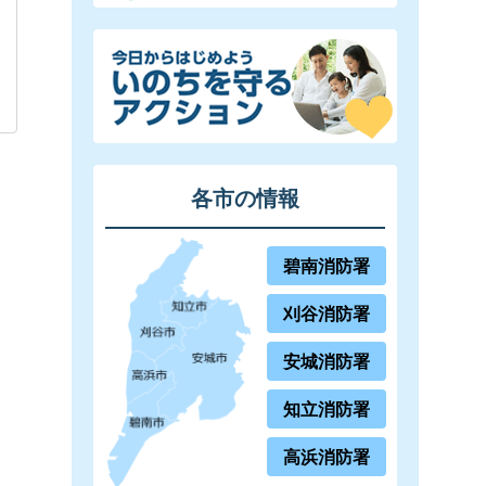
各市の情報
碧南消防署
刈谷消防署
安城消防署
知立消防署
高浜消防署