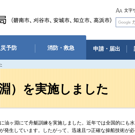
文字
火災予防
消防・救急
申請・届出
た
淵）を実施しました
曜日）に油ヶ淵にて舟艇訓練を実施しました。近年では全国的にも
が発生しています。したがって、迅速且つ正確な操船技術が必