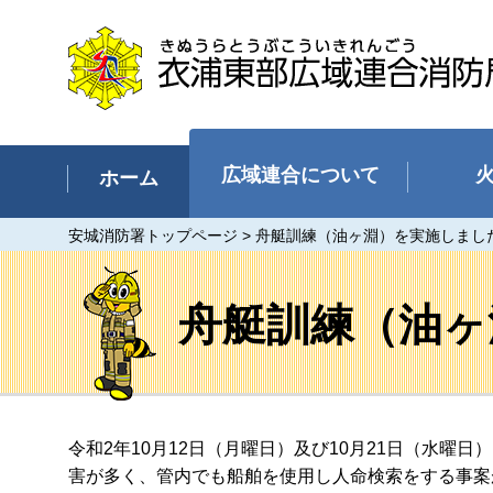
衣浦東部広域連合消防局（碧南
市、刈谷市、安城市、知立市、高
浜市）
広域連合について
ホーム
安城消防署トップページ
> 舟艇訓練（油ヶ淵）を実施しまし
舟艇訓練（油ヶ
令和2年10月12日（月曜日）及び10月21日（水
害が多く、管内でも船舶を使用し人命検索をする事案