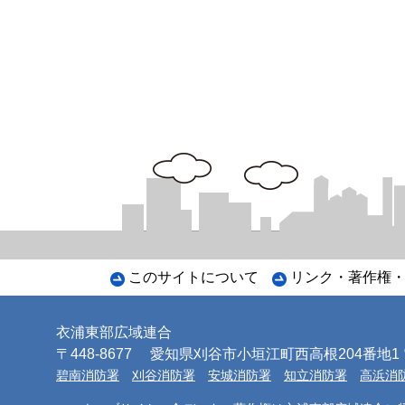
このサイトについて
リンク・著作権
衣浦東部広域連合
〒448-8677
愛知県刈谷市小垣江町西高根204番地1 電話
碧南消防署
刈谷消防署
安城消防署
知立消防署
高浜消