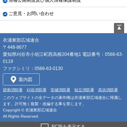
情報公開制度及び個人情報保護制度
ご意見・お問い合わせ
衣浦東部広域連合
〒448-8677
愛知県刈谷市小垣江町西高根204番地1 電話番号：0566-63-
0119
ファクシミリ：0566-63-0130
案内図
碧南消防署
刈谷消防署
安城消防署
知立消防署
高浜消防署
このウェブサイトの全データの著作権は衣浦東部広域連合に帰属し
ます。許可無く複製・改編する事を禁じます。
Copyright ©
衣浦東部広域連合
All Rights Reserved.
PC版を表示する