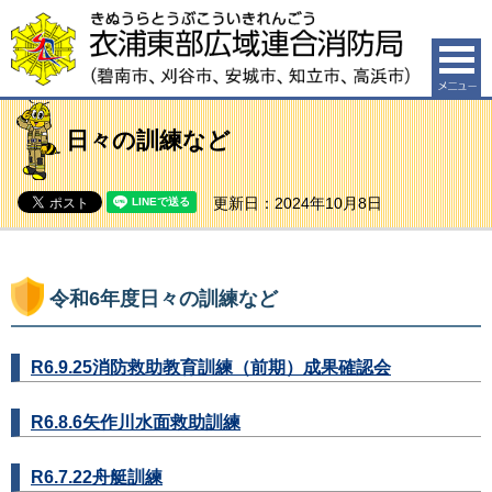
衣浦東部広域連合消防局（碧南市、刈谷市、安城市、知
立市、高浜市）
日々の訓練など
更新日：2024年10月8日
令和6年度日々の訓練など
R6.9.25消防救助教育訓練（前期）成果確認会
R6.8.6矢作川水面救助訓練
R6.7.22舟艇訓練