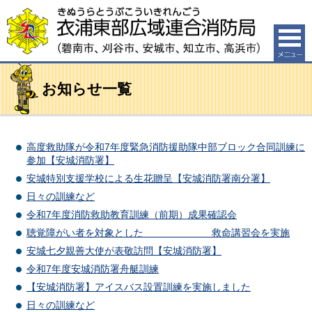
衣浦東部広域連合消防局（碧南市、刈谷市、安城市、知
立市、高浜市）
お知らせ一覧
高度救助隊が令和7年度緊急消防援助隊中部ブロック合同訓練に
参加【安城消防署】
安城特別支援学校による生花贈呈【安城消防署南分署】
日々の訓練など
令和7年度消防救助教育訓練（前期）成果確認会
聴覚障がい者を対象とした 救命講習会を実施
安城七夕親善大使が表敬訪問【安城消防署】
令和7年度安城消防署舟艇訓練
【安城消防署】アイスバス設置訓練を実施しました
日々の訓練など