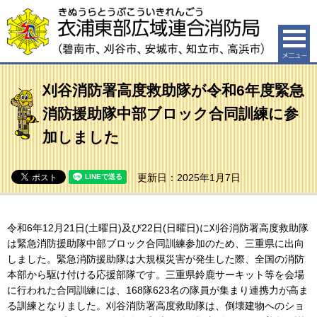
衣浦東部広域連合消防局（碧南市、刈谷市、安城市、知
立市、高浜市）
刈谷消防署高度救助隊が令和6年度緊急
消防援助隊中部ブロック合同訓練に参
加しました
更新日：2025年1月7日
令和6年12月21日(土曜日)及び22日(日曜日)に刈谷消防署高度救助隊
は緊急消防援助隊中部ブロック合同訓練参加のため、三重県に出向
しました。緊急消防援助隊は大規模災害が発生した際、全国の消防
本部から駆け付ける応援部隊です。三重県鈴鹿サーキット等を会場
に行われた合同訓練には、168隊623名の隊員が集まり連携力が高ま
る訓練となりました。刈谷消防署高度救助隊は、倒壊建物へのショ