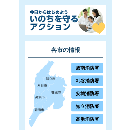
各市の情報
碧南消防署
刈谷消防署
安城消防署
知立消防署
高浜消防署