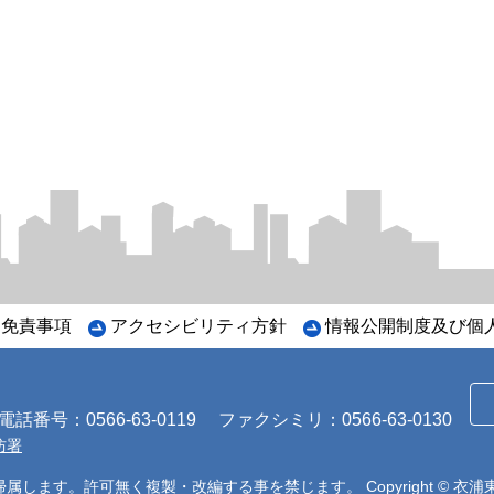
・免責事項
アクセシビリティ方針
情報公開制度及び個
番号：0566-63-0119
ファクシミリ：0566-63-0130
防署
帰属します。許可無く複製・改編する事を禁じます。
Copyright ©
衣浦