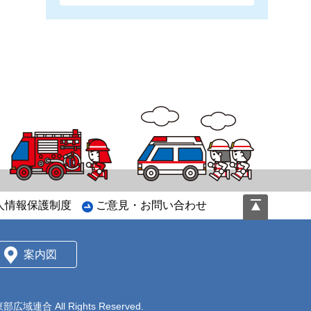
ペ
人情報保護制度
ご意見・お問い合わせ
ー
ジ
の
案内図
先
頭
へ
東部広域連合
All Rights Reserved.
戻