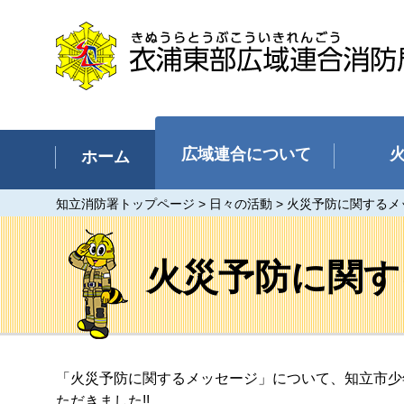
衣浦東部広域連合消防局（碧南
市、刈谷市、安城市、知立市、高
浜市）
広域連合について
ホーム
知立消防署トップページ
>
日々の活動
> 火災予防に関するメ
火災予防に関す
「火災予防に関するメッセージ」について、知立市少年
ただきました!!