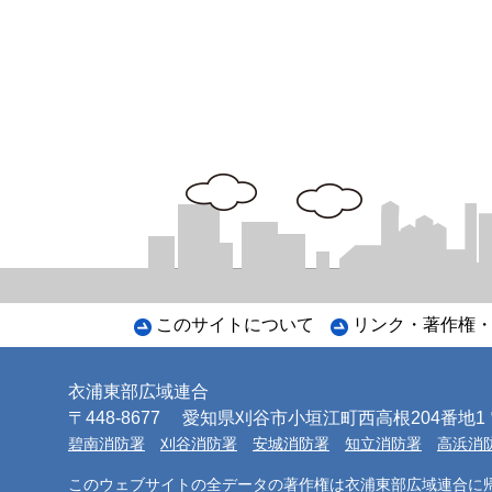
このサイトについて
リンク・著作権
衣浦東部広域連合
〒448-8677
愛知県刈谷市小垣江町西高根204番地1 電話
碧南消防署
刈谷消防署
安城消防署
知立消防署
高浜消
このウェブサイトの全データの著作権は衣浦東部広域連合に