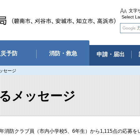
文字
Select L
火災予防
消防・救急
申請・届出
ッセージ
るメッセージ
消防クラブ員（市内小学校5、6年生）から1,115点の応募を