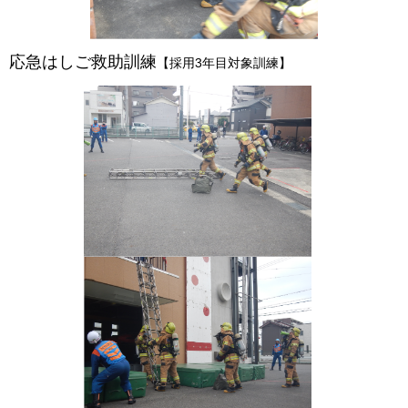
応急はしご救助訓練
【採用3年目対象訓練】