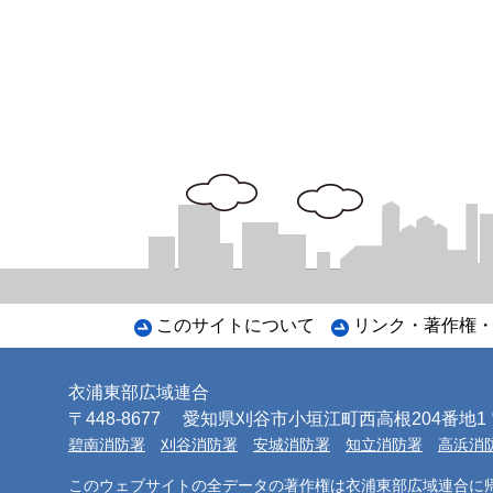
このサイトについて
リンク・著作権
衣浦東部広域連合
〒448-8677
愛知県刈谷市小垣江町西高根204番地1 電話
碧南消防署
刈谷消防署
安城消防署
知立消防署
高浜消
このウェブサイトの全データの著作権は衣浦東部広域連合に