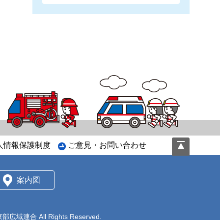
ペ
人情報保護制度
ご意見・お問い合わせ
ー
ジ
の
案内図
先
頭
へ
東部広域連合
All Rights Reserved.
戻