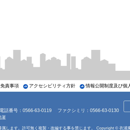
・免責事項
アクセシビリティ方針
情報公開制度及び個
番号：0566-63-0119
ファクシミリ：0566-63-0130
防署
帰属します。許可無く複製・改編する事を禁じます。
Copyright ©
衣浦