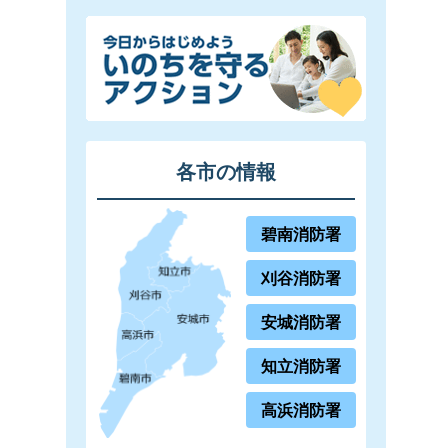
各市の情報
碧南消防署
刈谷消防署
安城消防署
知立消防署
高浜消防署