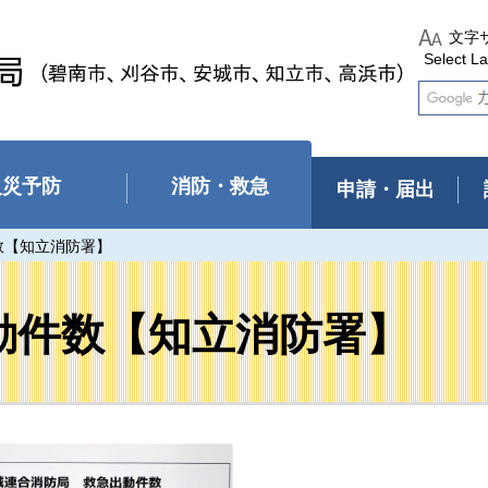
文字
Select L
火災予防
消防・救急
申請・届出
数【知立消防署】
動件数【知立消防署】