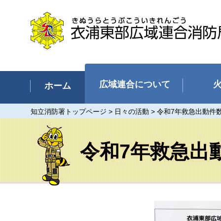
衣浦東部広域連合消防局（碧南
市、刈谷市、安城市、知立市、高
浜市）
広域連合について
ホーム
知立消防署トップページ
>
日々の活動
> 令和7年救急出動件
令和7年救急出