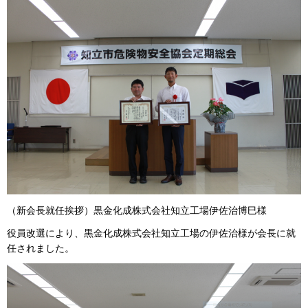
（新会長就任挨拶）黒金化成株式会社知立工場伊佐治博巳様
役員改選により、黒金化成株式会社知立工場の伊佐治様が会長に就
任されました。