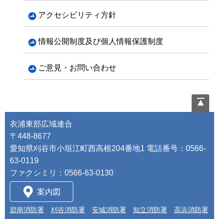
アクセシビリティ方針
情報公開制度及び個人情報保護制度
ご意見・お問い合わせ
ペ
ー
ジ
衣浦東部広域連合
の
〒448-8677
先
愛知県刈谷市小垣江町西高根204番地1 電話番号：0566-
頭
63-0119
へ
ファクシミリ：0566-63-0130
戻
る
案内図
碧南消防署
刈谷消防署
安城消防署
知立消防署
高浜消防署