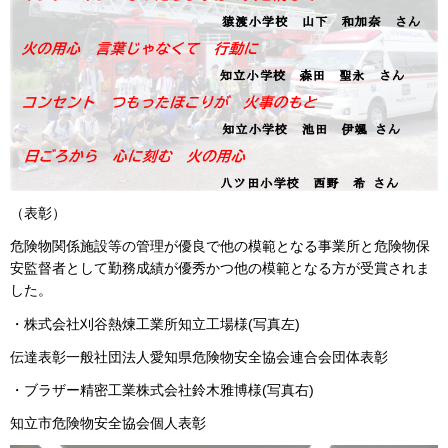
（表彰）
危険物関係施設等の管理が優良で他の模範となる事業所と危険物保
安監督者として勤務成績が優秀かつ他の模範となる方が受賞されま
した。
・株式会社刈谷熱煉工業所知立工場様(写真左)
伝達表彰一般社団法人愛知県危険物安全協会連合会団体表彰
・ブラザー精密工業株式会社鈴木雅博様(写真右)
知立市危険物安全協会個人表彰